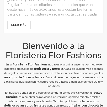
¿Cómo elegir las flores adecuadas para un velorio?
Regalar flores a los difuntos es una tradición que viene
desde hace más de 2500 años. Esta costumbre forma
parte de muchas culturas en el mundo, la cual es usada
como una muestra de respeto y cariño para las personas
que acaban de fallecer. También es una muestra de
LEER MÁS
solidaridad con la familia para llevar un mensaje de
consuelo y esperanza en el momento que más lo
necesitan.
Bienvenido a la
Floristería Flor Fashions
En la
floristería
Flor Fashions
nos apasiona unir a la gente por medio de
nuestros productos de
floristería y florería
. Cada día elaboramos decenas
de regalos únicos, dedicando especial detalle en nuestros diseños originales
arreglos de flores y frutas
. Enviando ese mensaje de una manera unica
a tus seres queridos con nuestros regalos y flores a domicilio en todo Quito y
los Valles
En nuestra tienda on line podrás encontrar diseños exclusivos de
arreglos
florales
para celebrar
cumpleaños
,
aniversario
, agradecimiento,
amistad
,
felicitaciones, amor y mucho más. Tambien podrás encontrar nuestros
deliciosos arreglos frutales
donde las fresas y
frutas con chocolate