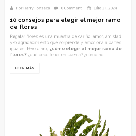
Por Harry Fonseca
0 Comment
julio 31, 2024
10 consejos para elegir el mejor ramo
de flores
Regalar flores es una muestra de cariño, amor, amistad
y/o agradecimiento que sorprende y emociona a partes
iguales. Pero claro,
¿cómo elegir el mejor ramo de
flores?
¿qué debo tener en cuenta? ¿cómo no
equivocarme en la elección? ¡toma nota de estos
consejos!
LEER MÁS
No importa cuál sea el motivo. Ni tan siquiera tiene
porque haber uno.
Cualquier momento es bueno
para regalar un ramo de flores
. Prácticamente a todo
el mundo le encanta que le regalen un colorido ramo,