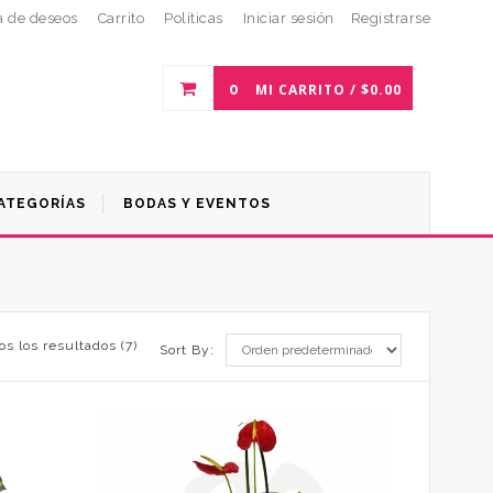
a de deseos
Carrito
Políticas
Iniciar sesión
Registrarse
0
MI CARRITO /
$
0.00
ATEGORÍAS
BODAS Y EVENTOS
s los resultados (7)
Sort By: