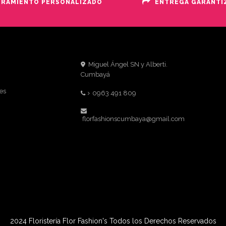
ORAMIENTO PERSONALIZADO
ENTREGA GARANTI
Miguel Ángel SN y Alberti.
Cumbayá
es
0963 491 809
florfashionscumbaya@gmail.com
2024 Floristería Flor Fashion's Todos los Derechos Reservados