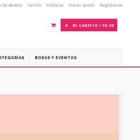
a de deseos
Carrito
Políticas
Iniciar sesión
Registrarse
0
MI CARRITO /
$
0.00
ATEGORÍAS
BODAS Y EVENTOS