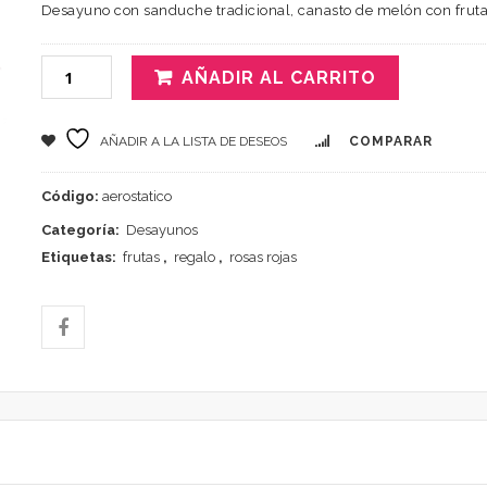
Desayuno con sanduche tradicional, canasto de melón con frutas
AÑADIR AL CARRITO
AÑADIR A LA LISTA DE DESEOS
COMPARAR
Código:
aerostatico
Categoría:
Desayunos
Etiquetas:
frutas
,
regalo
,
rosas rojas