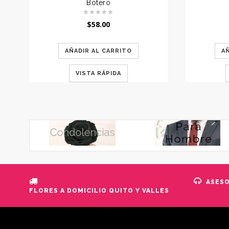
Botero
$
58.00
AÑADIR AL CARRITO
A
VISTA RÁPIDA
ASES
FLORES A DOMICILIO QUITO Y VALLES