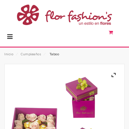
Inicio
⁄
Cumpleaños
⁄
Taboo