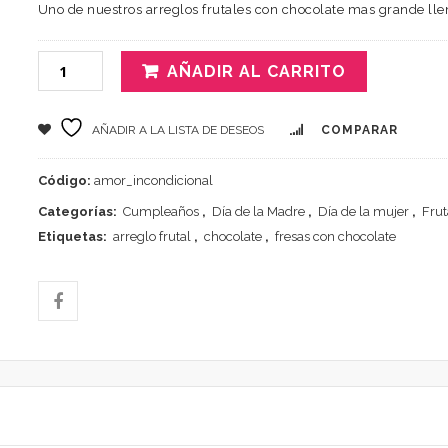
Uno de nuestros arreglos frutales con chocolate mas grande lle
AÑADIR AL CARRITO
AÑADIR A LA LISTA DE DESEOS
COMPARAR
Código:
amor_incondicional
Categorías:
Cumpleaños
,
Día de la Madre
,
Día de la mujer
,
Frut
Etiquetas:
arreglo frutal
,
chocolate
,
fresas con chocolate