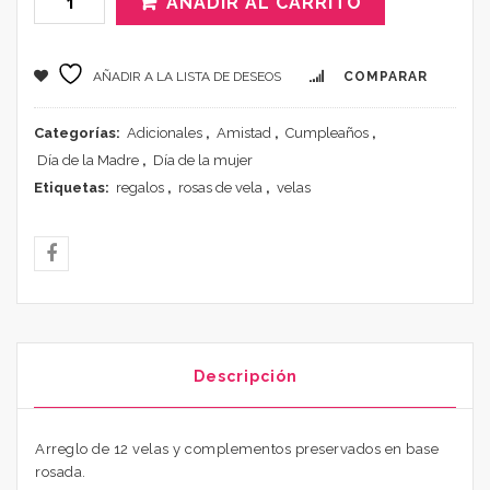
AÑADIR AL CARRITO
AÑADIR A LA LISTA DE DESEOS
COMPARAR
Categorías:
Adicionales
,
Amistad
,
Cumpleaños
,
Día de la Madre
,
Día de la mujer
Etiquetas:
regalos
,
rosas de vela
,
velas
Descripción
Arreglo de 12 velas y complementos preservados en base
rosada.